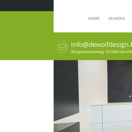
HOME
KEUKENS
info@dewolfdesign.
Bergensesteenweg 19,1600 Sint-Pi