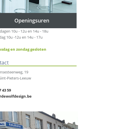
Openingsuren
agen 10u - 12u en 14u - 18u
dag 10u -12u en 14u - 17u
sdag en zondag gesloten
tact
nsesteenweg, 19
Sint-Pieters-Leeuw
7 43 59
@dewolfdesign.be