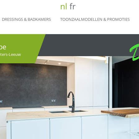
nl
fr
DRESSINGS & BADKAMERS
TOONZAALMODELLEN & PROMOTIES
be
eters-Leeuw