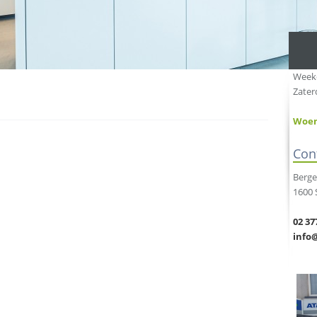
Weekd
Zater
Woen
Con
Berge
1600 
02 37
info